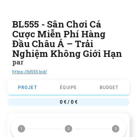
BL555 - Sân Chơi Cá
Cược Miễn Phí Hàng
Đầu Châu Á – Trải
Nghiệm Không Giới Hạn
par
https://bl555.bid/
PROJET
ÉQUIPE
BUDGET
0 € / 0 €
1
2
3